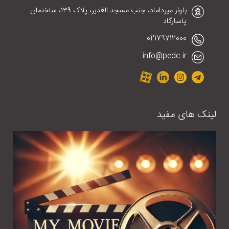
بلوار میرداماد، جنب مسجد الغدیر، پلاک ١٣٩، ساختمان
پاسارگاد
02179712000
info@pedc.ir
لینک های مفید