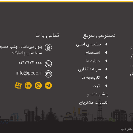
دسترسی سریع
تماس با ما
صفحه ی اصلی
د و
استخدام
ساختمان پاسارگاد
ر
درباره ما
02179712000
ی
سرمایه گذاری
info@pedc.ir
ل
تاریخچه ما
ثبت
پیشنهادات و
انتقادات مشتریان
لق دارد.