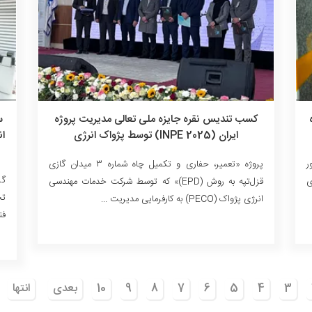
کسب تندیس نقره‌ جایزه ملی تعالی مدیریت پروژه
س
ایران (INPE 2025) توسط پژواک انرژی
ر
پروژه «تعمیر، حفاری و تکمیل چاه شماره ۳ میدان گازی
گر
ی
قزل‌تپه به روش (EPD)» که توسط شرکت خدمات مهندسی
تخ
انرژی پژواک (PECO) به کارفرمایی مدیریت ...
فن
3
4
5
6
7
8
9
10
بعدی
انتها