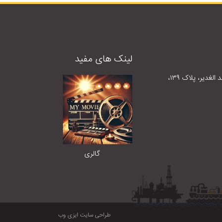
لینک های مفید
بلوار میرداماد، جنب مسجد الغدیر، پلاک ١٣٩،
گالری
طراحی سایت ایزی وب