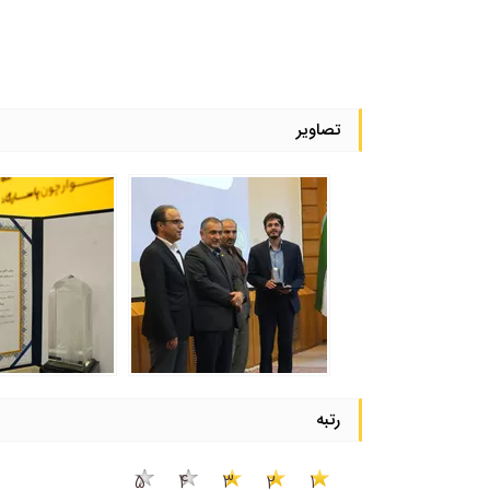
تصاویر
رتبه
5
4
3
2
1