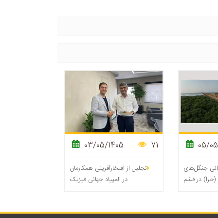
03/05/1405
71
05/05
انی جنگل‌های
تجلیل از افتخارآفرینی همکارمان
 (حرا) در قشم
در المپیاد جهانی فیزیک