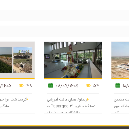
/1405
48
08/05/1405
54
10/
فت میادین
ویدئو/اهدای ماکت آموزشی
گرامیداشت روز جه
از ۹۰ هزار بشکه عبور
دستگاه حفاری Pasargad 31 به
مانگرو
کرد
دانشگاه صنعتی شریف