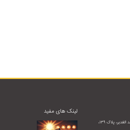
لینک های مفید
بلوار میرداماد، جنب مسجد الغدیر، پلاک ١٣٩،