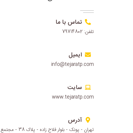
تماس با ما
تلفن: 79714802
ایمیل
info@tejaratp.com
سایت
www.tejaratp.com
آدرس
تهران - پونک - بلوار فلاح زاده - پلاک 38 - مجتمع اداری تجاری همیلا - طبقه 10 - واحد 1015